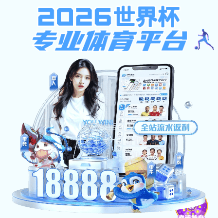
北京极速快3,新乐平台总代注册新乐网,开云新人注册88元
首 页
新乐平台总代注册新乐网概况
党建工作
师资队伍
新乐平台总代注册新乐网介绍
党建活动
师资一览
工会工作
校友工作
现任领导
理论学习
院士
工会简介
毕业生风采
首 页
>
研究生教育
机构设置
教授
通知公告
校庆活动
历史沿革
副教授
教代会
环境新乐平台总代注册新乐
研究生教育
讲师
新乐平台总代注册新乐网北